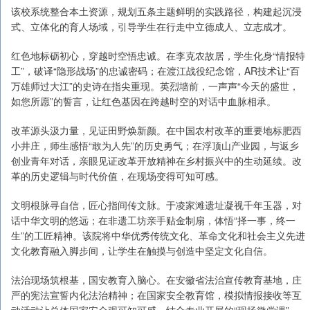
该校系统整合本土资源，规划五条主题鲜明的实践路径，构建起沉浸
式、立体化的育人场域，引导学生在行走中立德成人、立志成才。
红色地标砺初心，穿越时空悟忠诚。在李克农故居，学生化身“情报特
工”，破译“隐形战场”的忠诚密码；在渡江战役纪念馆，AR技术让“百
万雄师过大江”的史诗在指尖重现。英烈墙前，一声声“今天的盛世，
如您所愿”的誓言，让红色基因在跨越时空的对话中血脉相承。
改革源头汲力量，见证田野焕新颜。在中国农村改革的重要地标肥西
小井庄，师生感悟“敢为人先”的历史勇气；在浮顶山产业园，与返乡
创业青年对话，亲眼见证改革开放精神在乡村振兴中的生动延续。改
革的历史逻辑与时代价值，在现场变得可知可感。
文明根脉寻自信，匠心指间传文脉。于凌家滩遗址凝视千年玉器，对
话中华文明的悠远；在非遗工坊亲手贴金制扇，体悟“择一事，终一
生”的工匠精神。该院将中华优秀传统文化、革命文化和社会主义先进
文化教育融入脚步间，让学生在触摸与创造中坚定文化自信。
法治现场筑根基，国安教育入脑心。在安徽省法治宣传教育基地，庄
严的宪法宣誓内化法治精神；在国家安全教育馆，模拟情报接收等互