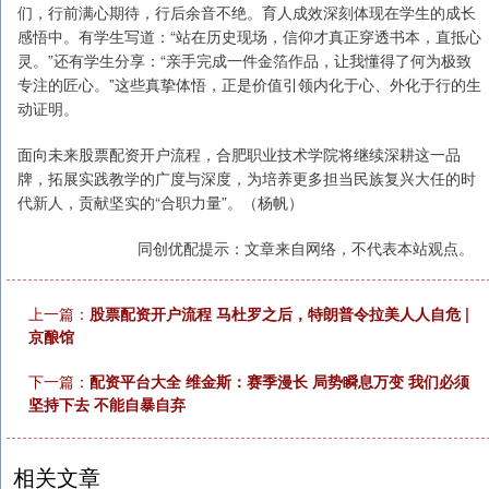
们，行前满心期待，行后余音不绝。育人成效深刻体现在学生的成长
感悟中。有学生写道：“站在历史现场，信仰才真正穿透书本，直抵心
灵。”还有学生分享：“亲手完成一件金箔作品，让我懂得了何为极致
专注的匠心。”这些真挚体悟，正是价值引领内化于心、外化于行的生
动证明。
面向未来股票配资开户流程，合肥职业技术学院将继续深耕这一品
牌，拓展实践教学的广度与深度，为培养更多担当民族复兴大任的时
代新人，贡献坚实的“合职力量”。（杨帆）
同创优配提示：文章来自网络，不代表本站观点。
上一篇：
股票配资开户流程 马杜罗之后，特朗普令拉美人人自危 |
京酿馆
下一篇：
配资平台大全 维金斯：赛季漫长 局势瞬息万变 我们必须
坚持下去 不能自暴自弃
相关文章