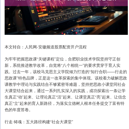
本文转自：人民网-安徽频道股票配资开户流程
为牢牢把握思政课“关键课程”定位，合肥职业技术学院坚持守正创
新，系统推进教学改革，自觉将“八个相统一”的要求贯穿于育人实
践。过去一年，该校马克思主义学院倾力打造的“知行合职——行走的
思政课”特色品牌，正是这一改革探索的集中体现。该校着力破解思政
课教学中理论与实践结合不够紧密等难题，坚持把思政小课堂同社会
大课堂结合起来，通过一系列扎实深入的实践，成功探索出一条让学
生真正“动”起来、让理论真正“活”起来、让课堂真正“亮”起来、让信念
真正“立”起来的育人新路径，为落实立德树人根本任务提交了富有特
色的年度答卷。
行走·铸魂：五大路径构建“社会大课堂”