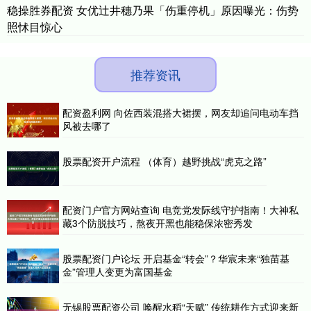
稳操胜券配资 女优辻井穗乃果「伤重停机」原因曝光：伤势
照怵目惊心
推荐资讯
配资盈利网 向佐西装混搭大裙摆，网友却追问电动车挡
风被去哪了
股票配资开户流程 （体育）越野挑战“虎克之路”
配资门户官方网站查询 电竞党发际线守护指南！大神私
藏3个防脱技巧，熬夜开黑也能稳保浓密秀发
股票配资门户论坛 开启基金“转会”？华宸未来“独苗基
金”管理人变更为富国基金
无锡股票配资公司 唤醒水稻“天赋” 传统耕作方式迎来新