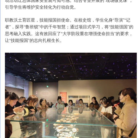
动活动让总体国家安全观可知可感。结合专业开展的“现场微党课”，
引导学生将维护安全转化为行动自觉。
职教沃土育匠星，技能报国担使命。在校史馆，学生化身“导演”“记
者”，探寻“鲁班锁”中的千年智慧；通过项目式学习，将“技能强国”的
思考融入实践。这有效回应了“大学阶段重在增强使命担当”的要求，
让“技能报国”的志向扎根生长。