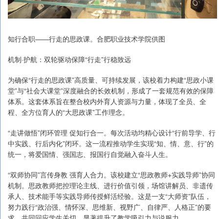
知行合职——行走的思政课。合肥职业技术学院供图
机制·护航：双轮驱动保障“行走”行稳致远
为确保“行走的思政课”高质量、可持续发展，该校着力构建“思政小课
堂”与“社会大课堂”深度融合的长效机制，形成了一套规范有效的保障
体系。这套体系旨在整合校内外育人资源与力量，体现了全员、全
程、全方位育人的“大思政课”工作理念。
“走讲做悟”闭环管理 促知行合一。每次活动均精心设计“行前导学、行
中实践、行后内化”闭环。这一流程推动学生实现“知、情、意、行”的
统一，将爱国情、强国志、报国行自觉融入奋斗人生。
“双师协同”言传身教 强育人合力。该校建立“思政教师+实践导师”协同
机制。思政教师把控理论主线、进行价值引领，场馆讲解员、非遗传
承人、技术能手等实践导师传授鲜活经验。这是一支“大师资”队伍，
努力践行“政治强、情怀深、思维新、视野广、自律严、人格正”的要
求，共同回应学生关切，显著提升了教学吸引力与说服力。